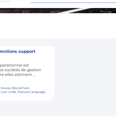
fonctions support
pérationnel est
es sociétés de gestion
tre elles estiment …
n-house
,
Blockchain
,
,
Low code
,
Natural Language