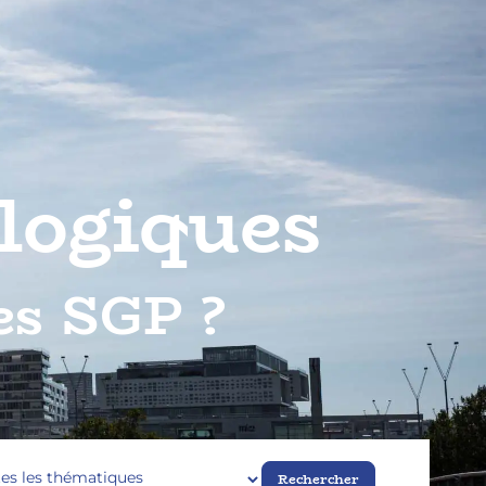
logiques
es SGP ?