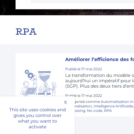
RPA
Améliorer l’efficience des 
Publié le
17 mai 2022
La transformation du modèle o
aujourd’hui un impératif pour l
(SGP). Plus des deux tiers d’en
Publié le
17 mai 2022
X
Catégorisé comme
Automatisation i
Externalisation
,
Intelligence Artificielle
This site uses cookies and
Processing
,
No code
,
RPA
gives you control over
what you want to
activate