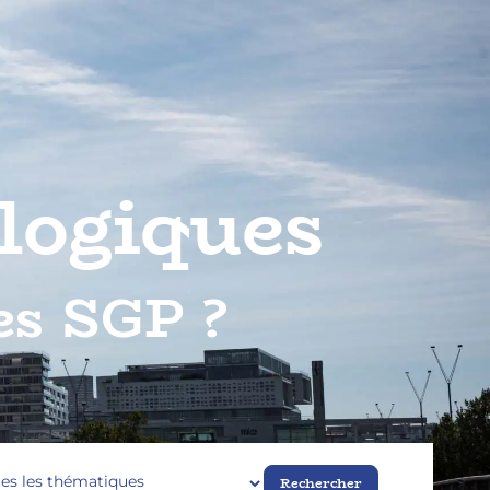
logiques
es SGP ?