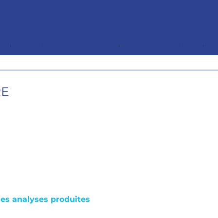
ées
,
Gouvernance des données
,
Qualité des données
,
Re
RE
des analyses produites