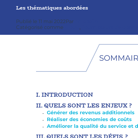
Les thématiques abordées
Publié le
11 mai 2022
Par
AmelieJn
Catégorisé comme
Cloud
,
Fournisseurs de donn
SOMMAI
I.
INTRODUCTION
II.
QUELS SONT LES ENJEUX ?
Générer des revenus additionnels
Réaliser des économies de coûts
Améliorer la qualité du service et 
III.
QUELS SONT LES DÉFIS ?