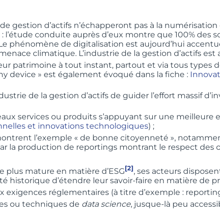
 de gestion d’actifs n’échapperont pas à la numérisation c
 l’étude conduite auprès d’eux montre que 100% des son
ifs. Le phénomène de digitalisation est aujourd’hui accen
menace climatique. L’industrie de la gestion d’actifs est 
leur patrimoine à tout instant, partout et via tous typ
ny device » est également évoqué dans la fiche :
Innovat
ustrie de la gestion d’actifs de guider l’effort massif d’
veaux services ou produits s’appuyant sur une meilleure 
nnelles et innovations technologiques
) ;
montrent l’exemple « de bonne citoyenneté », notammen
ar la production de reportings montrant le respect des
[2]
e plus mature en matière d’ESG
, ses acteurs disposen
é historique d’étendre leur savoir-faire en matière de p
ux exigences réglementaires (à titre d’exemple : reportin
des ou techniques de
data science
, jusque-là peu access