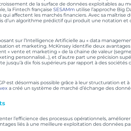
l’accroissement de la surface de données exploitables au 
ple, la Fintech française
SESAMm
utilise l’approche Big D
qui affectent les marchés financiers. Avec sa maîtrise 
is d’un algorithme prédictif qui produit une notation et c
eposant sur l’Intelligence Artificielle au « data manage
isation et marketing. McKinsey identifie deux avantages
nt « vente et marketing » de la chaine de valeur (segm
keting personnalisé…), et d’autre part une précision supé
 jusqu’à dix fois supérieurs par rapport à des sociétés de
GP est désormais possible grâce à leur structuration et à
wex
a créé un système de marché d’échange des donné
ts
ter l’efficience des processus opérationnels, améliorer l
ntages liés à une meilleure exploitation des données par