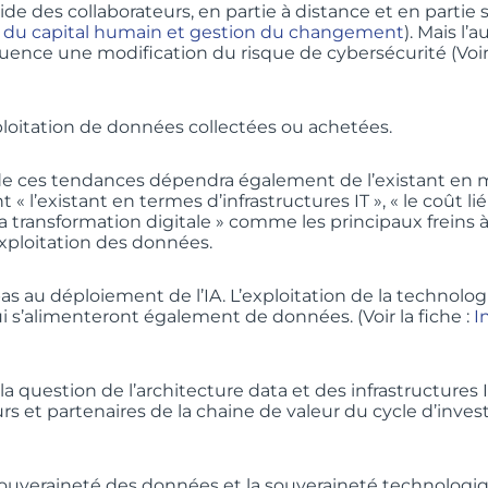
de des collaborateurs, en partie à distance et en partie su
 du capital humain et gestion du changement
). Mais l
ce une modification du risque de cybersécurité (Voir l
ploitation de données collectées ou achetées.
de ces tendances dépendra également de l’existant en mati
l’existant en termes d’infrastructures IT », « le coût li
la transformation digitale » comme les principaux freins à l
xploitation des données.
pas au déploiement de l’IA. L’exploitation de la technolo
 s’alimenteront également de données. (Voir la fiche :
I
a question de l’architecture data et des infrastructures 
et partenaires de la chaine de valeur du cycle d’investi
a souveraineté des données et la souveraineté technologi