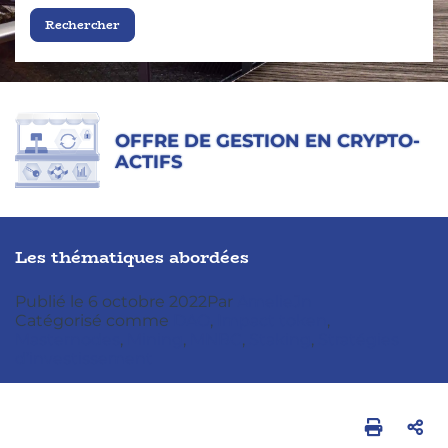
OFFRE DE GESTION EN CRYPTO-
ACTIFS
Les thématiques abordées
Publié le
6 octobre 2022
Par
AmelieJn
Catégorisé comme
DAO
,
Impact token
,
Masternodes
,
Mining
,
MNBC
,
Staking
,
Stratégies
d’investissement