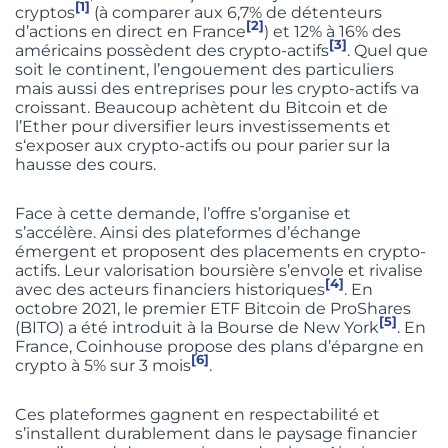
[1]
cryptos
(à comparer aux 6,7% de détenteurs
[2]
d’actions en direct en France
) et 12% à 16% des
[3]
américains possèdent des crypto-actifs
. Quel que
soit le continent, l’engouement des particuliers
mais aussi des entreprises pour les crypto-actifs va
croissant. Beaucoup achètent du Bitcoin et de
l’Ether pour diversifier leurs investissements et
s‘exposer aux crypto-actifs ou pour parier sur la
hausse des cours.
Face à cette demande, l’offre s’organise et
s’accélère. Ainsi des plateformes d’échange
émergent et proposent des placements en crypto-
actifs. Leur valorisation boursière s’envole et rivalise
[4]
avec des acteurs financiers historiques
. En
octobre 2021, le premier ETF Bitcoin de ProShares
[5]
(BITO) a été introduit à la Bourse de New York
. En
France, Coinhouse propose des plans d’épargne en
[6]
crypto à 5% sur 3 mois
.
Ces plateformes gagnent en respectabilité et
s’installent durablement dans le paysage financier