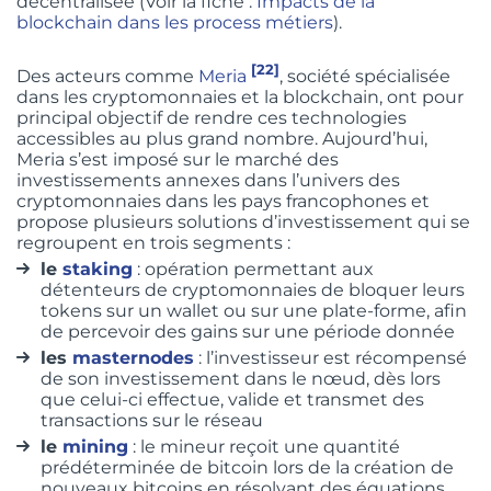
décentralisée (Voir la fiche :
Impacts de la
blockchain dans les process métiers
).
[22]
Des acteurs comme
Meria
, société spécialisée
dans les cryptomonnaies et la blockchain, ont pour
principal objectif de rendre ces technologies
accessibles au plus grand nombre. Aujourd’hui,
Meria s’est imposé sur le marché des
investissements annexes dans l’univers des
cryptomonnaies dans les pays francophones et
propose plusieurs solutions d’investissement qui se
regroupent en trois segments :
le
staking
: opération permettant aux
détenteurs de cryptomonnaies de bloquer leurs
tokens sur un wallet ou sur une plate-forme, afin
de percevoir des gains sur une période donnée
les
masternodes
: l’investisseur est récompensé
de son investissement dans le nœud, dès lors
que celui-ci effectue, valide et transmet des
transactions sur le réseau
le
mining
: le mineur reçoit une quantité
prédéterminée de bitcoin lors de la création de
nouveaux bitcoins en résolvant des équations