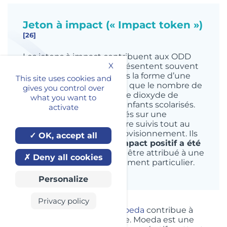
Jeton à impact (« Impact token »)
[26]
Les jetons à impact contribuent aux ODD
X
des Nations Unies et représentent souvent
un impact spécifique sous la forme d’une
This site uses cookies and
métrique de mesure telle que le nombre de
gives you control over
vaccinations, de tonnes de dioxyde de
what you want to
carbone ou le nombre d’enfants scolarisés.
activate
Ces jetons sont enregistrés sur une
blockchain et peuvent être suivis tout au
long d’une chaîne d’approvisionnement. Ils
OK, accept all
offrent la preuve qu’un
impact positif a été
produit
, qui peut ensuite être attribué à une
Deny all cookies
activité ou à un investissement particulier.
Personalize
Privacy policy
A titre d’exemple, le projet
Moeda
contribue à
l’objectif d’inclusion financière. Moeda est une